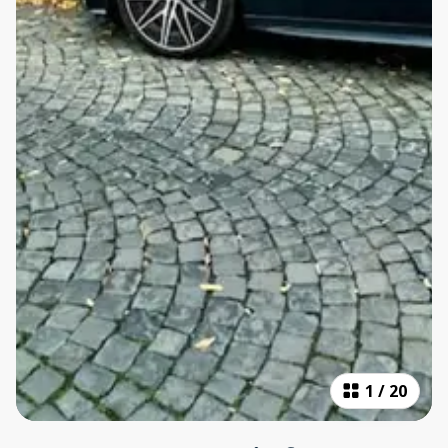
1
/
20