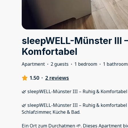
sleepWELL-Münster III 
Komfortabel
Apartment
·
2 guests
·
1 bedroom
·
1 bathroom
1.50
·
2 reviews
🌿 sleepWELL-Münster III – Ruhig & Komfortabel
🌿 sleepWELL-Münster III – Ruhig & komfortabel 🕊
Schlafzimmer, Küche & Bad.
Ein Ort zum Durchatmen 🌱. Dieses Apartment bie