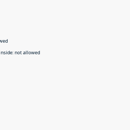
owed
inside
:
not allowed