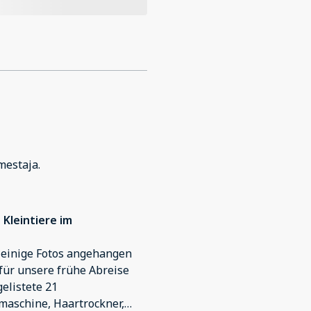
mestaja.
Kleintiere im
n einige Fotos angehangen
ür unsere frühe Abreise
elistete 21
maschine, Haartrockner,