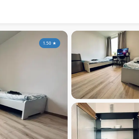
1.50
★