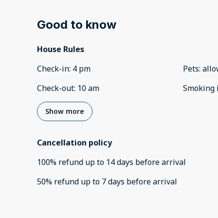
Good to know
House Rules
Check-in
:
4 pm
Pets
:
all
Check-out
:
10 am
Smoking 
Show more
Cancellation policy
100
%
refund
up to
14 days
before
arrival
50
%
refund
up to
7 days
before
arrival